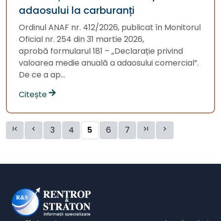
adaosului la carburanți
Ordinul ANAF nr. 412/2026, publicat în Monitorul
Oficial nr. 254 din 31 martie 2026,
aprobă formularul 181 – „Declarație privind
valoarea medie anuală a adaosului comercial”.
De ce a ap...
Citește
3
4
5
6
7



