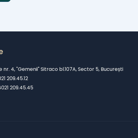
e
e nr. 4, "Gemenii" Sitraco bl.107A, Sector 5, București
1 209.45.12
+4021 209.45.45