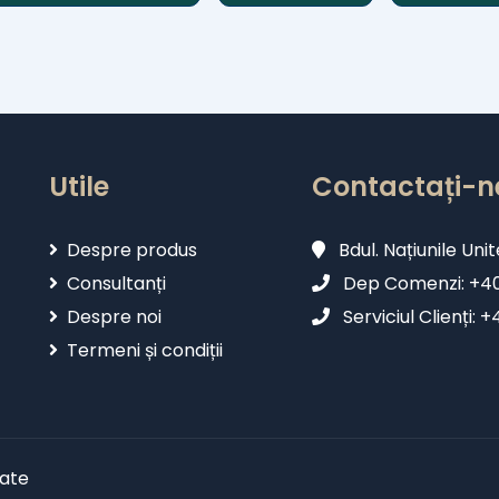
Utile
Contactați-n
Despre produs
Bdul. Națiunile Unit
Consultanți
Dep Comenzi: +402
Despre noi
Serviciul Clienți: 
Termeni și condiții
vate