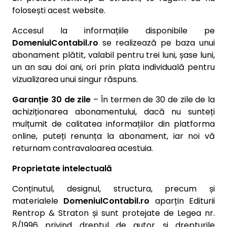
folosești acest website.
Accesul la informațiile disponibile pe
DomeniulContabil.ro
se realizează pe baza unui
abonament plătit, valabil pentru trei luni, șase luni,
un an sau doi ani, ori prin plata individuală pentru
vizualizarea unui singur răspuns.
Garanție 30 de zile
– În termen de 30 de zile de la
achiziționarea abonamentului, dacă nu sunteți
mulțumit de calitatea informațiilor din platforma
online, puteți renunța la abonament, iar noi vă
returnam contravaloarea acestuia.
Proprietate intelectuală
Conținutul, designul, structura, precum și
materialele
DomeniulContabil.ro
aparțin Editurii
Rentrop & Straton și sunt protejate de Legea nr.
8/1996 privind dreptul de autor și drepturile