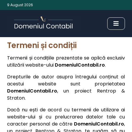
9 August 2026
Termeni și condiții
Termenii și condițiile prezentate se aplică exclusiv
utilizării website-ului
DomeniulContabil.ro
.
Drepturile de autor asupra întregului conținut al
acestui website sunt proprietatea
DomeniulContabil.ro
, un proiect Rentrop &
Straton.
Dacă nu ești de acord cu termenii de utilizare ai
website-ului și cu prelucrarea datelor tale cu
caracter personal de către
DomeniulContabil.ro
,
un proiect Rentrop & Straton, te rugăm să nu