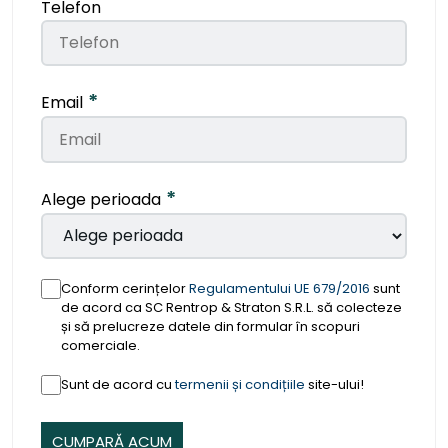
Telefon
*
Email
*
Alege perioada
Conform cerințelor
Regulamentului UE 679/2016
sunt
de acord ca SC Rentrop & Straton S.R.L. să colecteze
și să prelucreze datele din formular în scopuri
comerciale.
Sunt de acord cu
termenii și condițiile
site-ului!