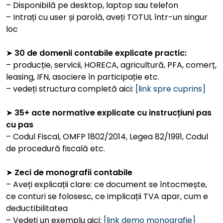
– Disponibilă pe desktop, laptop sau telefon
– Intrați cu user și parolă, aveți TOTUL într-un singur
loc
➤
30 de domenii contabile explicate practic:
– producție, servicii, HORECA, agricultură, PFA, comerț,
leasing, IFN, asociere în participație etc.
– vedeți structura completă aici:
[link spre cuprins]
➤
35+ acte normative explicate cu instrucțiuni pas
cu pas
– Codul Fiscal, OMFP 1802/2014, Legea 82/1991, Codul
de procedură fiscală etc.
➤
Zeci de monografii contabile
– Aveți explicații clare: ce document se întocmește,
ce conturi se folosesc, ce implicații TVA apar, cum e
deductibilitatea
– Vedeți un exemplu aici:
[link demo monografie]