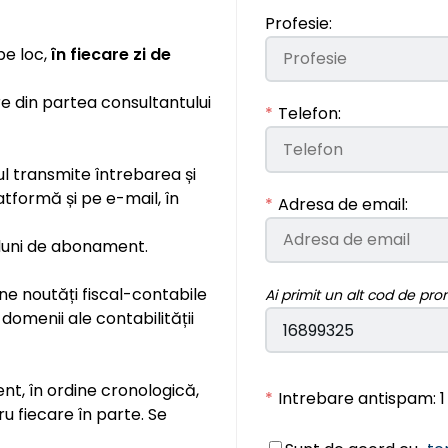
Profesie:
pe loc,
în fiecare zi de
e din partea consultantului
*
Telefon:
ul transmite întrebarea și
tformă și pe e-mail, în
*
Adresa de email:
2 luni de abonament.
ne noutăți fiscal-contabile
Ai primit un alt cod de pro
 domenii ale contabilității
t, în ordine cronologică,
*
Intrebare antispam: 1
tru fiecare în parte. Se