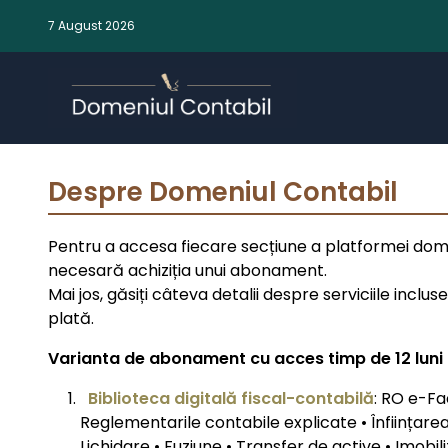
7 August 2026
Despre Domeniul Contabil
Pentru a accesa fiecare secțiune a platformei dome
necesară achiziția unui abonament.
Mai jos, găsiți câteva detalii despre serviciile inclus
plată.
Varianta de abonament cu acces timp de 12 luni 
Biblioteca digitală fiscal-contabilă
: RO e-F
Reglementarile contabile explicate • Înființarea 
Lichidare • Fuziune • Transfer de active • Imobili