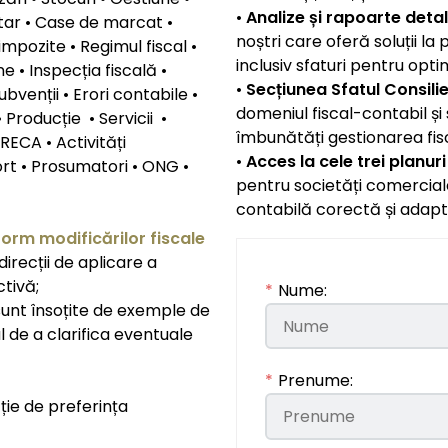
•
Analize și rapoarte detal
entar • Case de marcat •
noștri care oferă soluții la 
 impozite • Regimul fiscal •
inclusiv sfaturi pentru opti
e • Inspecția fiscală •
•
Secțiunea Sfatul Consilie
venții • Erori contabile •
domeniul fiscal-contabil și s
 Producție • Servicii •
îmbunătăți gestionarea fisca
RECA • Activități
•
Acces la cele trei planuri
rt • Prosumatori • ONG •
pentru societăți comerciale
contabilă corectă și adapta
orm modificărilor fiscale
 direcții de aplicare a
ctivă;
*
Nume:
sunt însoțite de exemple de
ul de a clarifica eventuale
*
Prenume:
cție de preferința