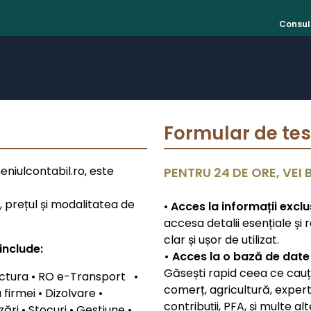
Consult
Formular de tes
niulcontabil.ro, este
PENTRU 24 DE ORE, VEI 
e, prețul și modalitatea de
•
Acces la informații exclus
accesa detalii esențiale și
clar și ușor de utilizat.
include:
• Acces la o bază de date
Găsești rapid ceea ce cauți
actura • RO e-Transport •
comerț, agricultură, expert
firmei • Dizolvare •
contribuții, PFA, și multe alt
zări • Stocuri • Gestiune •