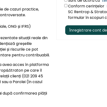
Sunt de acord cu
te
Conform cerințelor
ie de cazuri practice,
SC Rentrop & Straton 
 controversate.
formular în scopuri 
ale, ONG și IFRS)
ezentate situații reale din
idențiază greșelile
iei și riscurile ce pot
ntare pentru contribuabili.
 va avea acces în platforma
rop&Straton pe care îl
lații clienți (021 209 45
 sau a Parolei (în cazul
ai după confirmarea plății