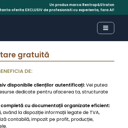
Un produs marca Rentrop&Straton
anta oferita EXCLUSIV de profesionisti cu experienta, fara AI!
tare gratuită
BENEFICIA DE:
iv disponibile clienților autentificați:
Vei putea
 resurse dedicate pentru afacerea ta, structurate
 completă cu documentații organizate eficient:
, având la dispoziție informații legate de TVA,
iză contabilă, impozit pe profit, producție,
ele.