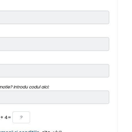
motie? Introdu codul aici:
 + 4=