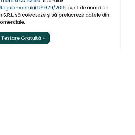
rmenii și conditiile
site-ului!
Regulamentului UE 679/2016
sunt de acord ca
S.R.L. să colecteze și să prelucreze datele din
comerciale.