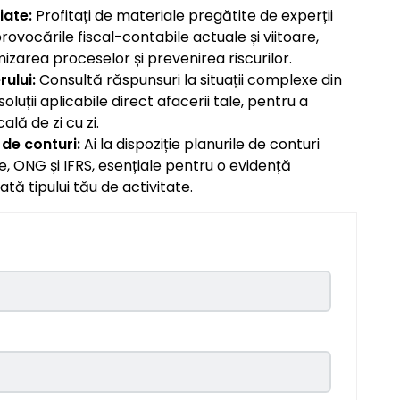
iate:
Profitați de materiale pregătite de experții
provocările fiscal-contabile actuale și viitoare,
mizarea proceselor și prevenirea riscurilor.
rului:
Consultă răspunsuri la situații complexe din
oluții aplicabile direct afacerii tale, pentru a
lă de zi cu zi.
 de conturi:
Ai la dispoziție planurile de conturi
, ONG și IFRS, esențiale pentru o evidență
tă tipului tău de activitate.