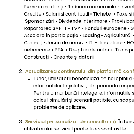
Furnizori și clienți • Reduceri comerciale • Inv
Credite • Salarii și contribuții • Tichete • Taxe și
Sponsorizări • Dividende interimare • Provizioan
Raportarea SAF-T • TVA • Fonduri europene • Sub
Asociere în participație • Leasing • Agricultură •
Comerț • Jocuri de noroc • IT • Imobiliare • HO
nebancare • PFA • Drepturi de autor • Transpo
Construcții • Creanțe și datorii
Actualizarea conținutului din platformă conf
Lunar, utilizatorii beneficiază de noi opinii și
informațiilor legislative, din perioada respe
Pentru o mai bună înțelegere, informațiile 
calcul, simulări și scenarii posibile, cu scop
probleme de aplicare.
Serviciul personalizat de consultanță
: În fun
utilizatorului, serviciul poate fi accesat astfel: