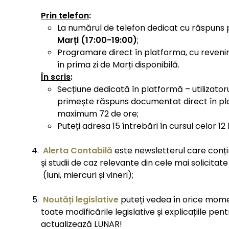
Prin telefon
:
La numărul de telefon dedicat cu răspuns 
Marți (17:00-19:00)
;
Programare direct în platforma, cu revenir
în prima zi de Marți disponibilă.
În scris
:
Secțiune dedicată în platformă – utilizator
primește răspuns documentat direct în pla
maximum 72 de ore;
Puteți adresa 15 întrebări în cursul celor 1
Alerta Contabilă
este newsletterul care conți
și studii de caz relevante din cele mai solicitate
(luni, miercuri și vineri);
Noutăți legislative
puteți vedea în orice momen
toate modificările legislative și explicațiile pen
actualizează LUNAR!