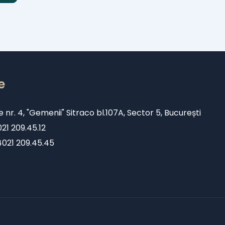
e
e nr. 4, "Gemenii" Sitraco bl.107A, Sector 5, București
1 209.45.12
+4021 209.45.45