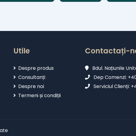
Utile
Contactați-n
Despre produs
Bdul. Națiunile Unit
Consultanți
Dep Comenzi: +402
Despre noi
Serviciul Clienți: 
Termeni și condiții
vate