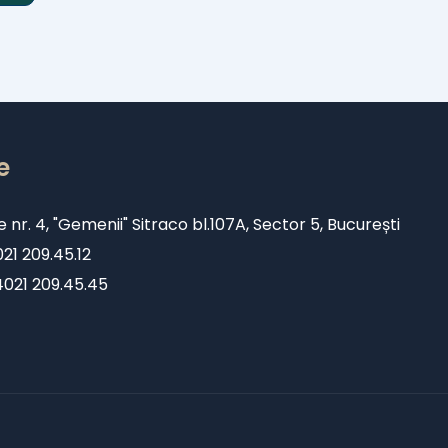
e
e nr. 4, "Gemenii" Sitraco bl.107A, Sector 5, București
1 209.45.12
+4021 209.45.45