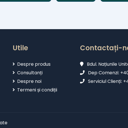
Utile
Contactați-n
Despre produs
Bdul. Națiunile Unit
Consultanți
Dep Comenzi: +402
Despre noi
Serviciul Clienți: 
Termeni și condiții
vate