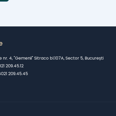
e
e nr. 4, "Gemenii" Sitraco bl.107A, Sector 5, București
1 209.45.12
+4021 209.45.45