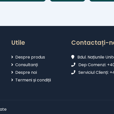
Utile
Contactați-n
Despre produs
Bdul. Națiunile Unit
Consultanți
Dep Comenzi: +402
Despre noi
Serviciul Clienți: 
Termeni și condiții
vate