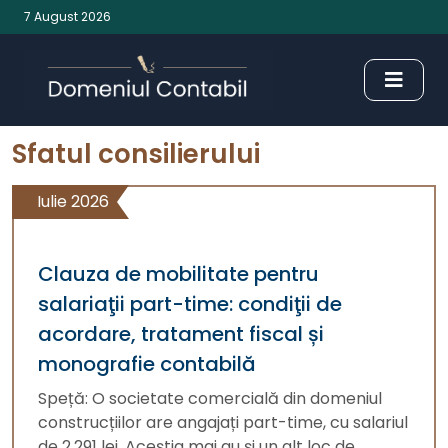
7 August 2026
Sfatul consilierului
Iulie 2026
Clauza de mobilitate pentru
salariaţii part-time: condiţii de
acordare, tratament fiscal și
monografie contabilă
Speță: O societate comercială din domeniul
construcțiilor are angajați part-time, cu salariul
de 2.291 lei. Aceștia mai au și un alt loc de