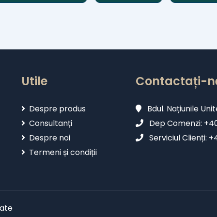
Utile
Contactați-n
Despre produs
Bdul. Națiunile Unit
Consultanți
Dep Comenzi: +402
Despre noi
Serviciul Clienți: 
Termeni și condiții
vate