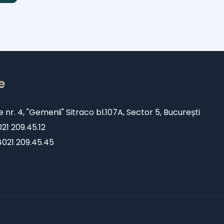
e
e nr. 4, "Gemenii" Sitraco bl.107A, Sector 5, București
1 209.45.12
+4021 209.45.45