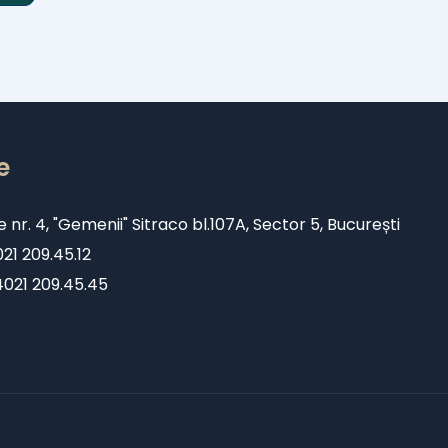
e
e nr. 4, "Gemenii" Sitraco bl.107A, Sector 5, București
1 209.45.12
+4021 209.45.45