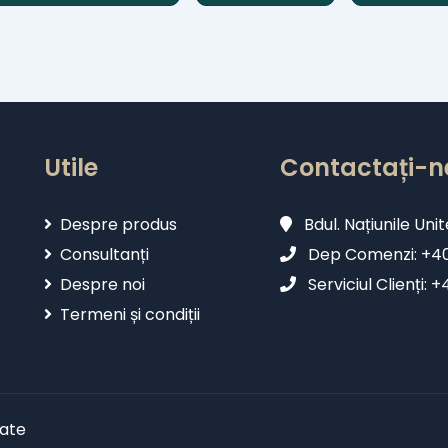
Utile
Contactați-n
Despre produs
Bdul. Națiunile Unit
Consultanți
Dep Comenzi: +402
Despre noi
Serviciul Clienți: 
Termeni și condiții
vate